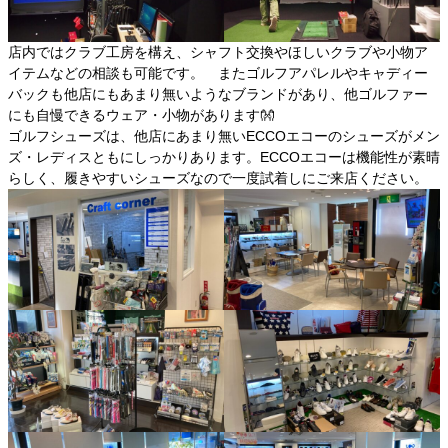
店内ではクラブ工房を構え、シャフト交換やほしいクラブや小物ア
イテムなどの相談も可能です。 またゴルフアパレルやキャディー
バックも他店にもあまり無いようなブランドがあり、他ゴルファー
にも自慢できるウェア・小物があります👐
ゴルフシューズは、他店にあまり無いECCOエコーのシューズがメン
ズ・レディスともにしっかりあります。ECCOエコーは機能性が素晴
らしく、履きやすいシューズなので一度試着しにご来店ください。