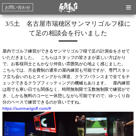
≡
お問い合わせ
3/5土 名古屋市瑞穂区サンマリゴルフ様に
て足の相談会を行いました
屋内でゴルフ練習ができるサンマリゴルフ様で足の計測会をさせて
いただきました。 こちらはスタッフの皆さまが楽しい方ばかり
で、お客様同士ともかなり仲良い雰囲気が心地よく感じました。
こちらでは、月会費制の通常の屋内練習も可能ですが、専門スタッ
フ立ち会いのもとスイングから弾道、クラブバランスまで全てをチ
ェックできるクラブフィッティングの機械もあります。 屋内練習
は雨でも寒い日でも関係なく、時間無制限で玉数無制限で練習がで
き、しかも無料のコーヒー休憩しながら可能ですので、ゆっくり自
分のペースで練習できるのが良いですね。
https://sunmarigolf.com/#