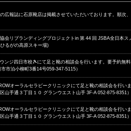
の広報誌に石原靴店は掲載させていただいております。順次、
会リブランディングプロジェクトin 第 44 回 JSBA全日
23 inひるがの高原スキー場)
スラウンジ四日市校🎾にて足と靴の相談会を行います。要予約無料
日市市泊小柳町3番14号059-347-5115）
もGROWオーラルセラピークリニックにて足と靴の相談会を行いま
手通３丁目１０ グランウエスト山手 3F-A 052-875-8351
もGROWオーラルセラピークリニックにて足と靴の相談会を行いま
手通３丁目１０ グランウエスト山手 3F-A 052-875-8351