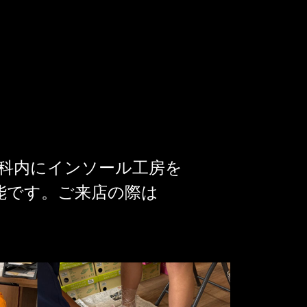
科内に
インソール工房を
能です。
ご来店の際は